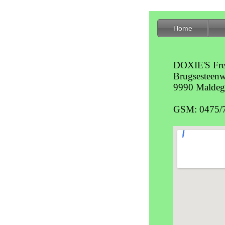
DOXIE'S Fre
Brugsesteen
9990 Malde
GSM: 0475/