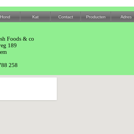
sh Foods & co
weg 189
gem
788 258